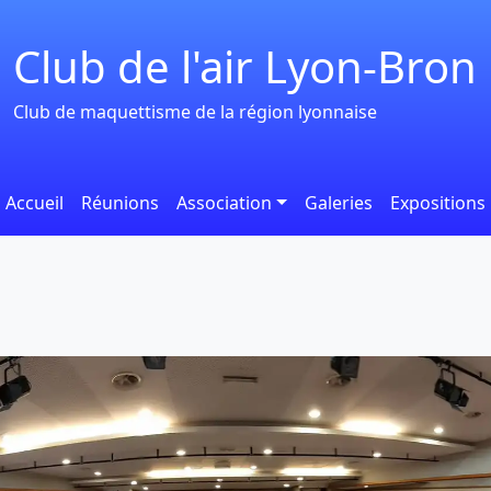
Club de l'air Lyon-Bron
Club de maquettisme de la région lyonnaise
Accueil
Réunions
Association
Galeries
Expositions