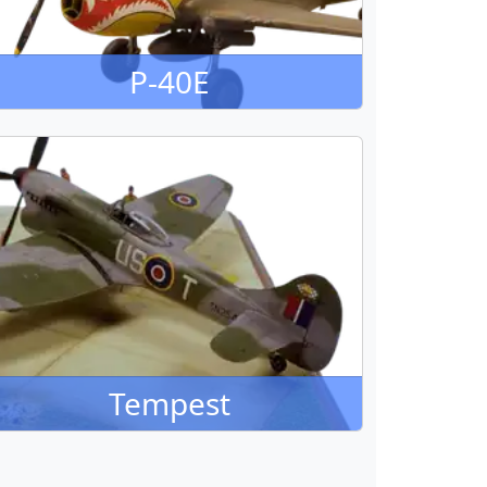
P-40E
Tempest