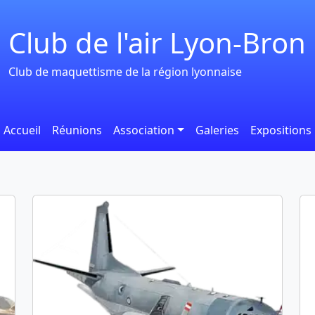
Club de l'air Lyon-Bron
Club de maquettisme de la région lyonnaise
Accueil
Réunions
Association
Galeries
Expositions