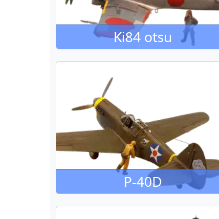
Ki84 otsu
P-40D